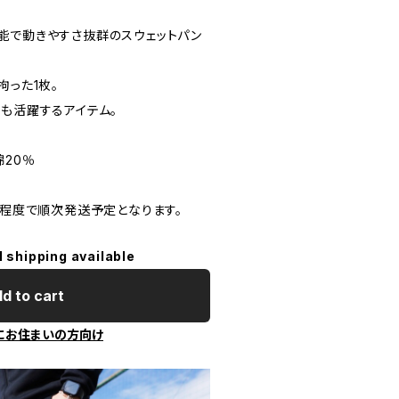
能で動きやすさ抜群のスウェットパン
拘った1枚。
でも活躍するアイテム。
綿20％
日程度で順次発送予定となります。
l shipping available
d to cart
にお住まいの方向け